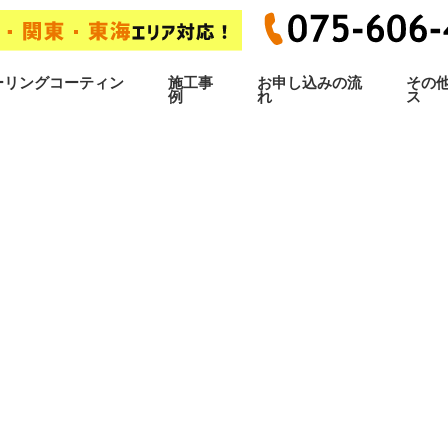
ーリングコーティン
施工事
お申し込みの流
その
例
れ
ス